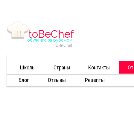
Skip
to
content
toBeChef
обучение за рубежом
toBeChef
Школы
Страны
Контакты
От
Блог
Отзывы
Рецепты
Тел: +7(495)650-25-84
e-mail:
info@tobechef.ru
Адрес: г. Москва,
Петровский бульвар, д.
11, оф. 304