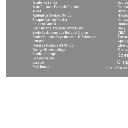
Academia Barilla
Австр
Alain Ducasse Ecole de Cuisine
Велик
ALMA
Испан
Ashburton Cookery School
Итали
Basque Culinary Center
Канад
Bologna Cucina
Новая
Culinary Arts Academy Switzerland
Перу
Ecole Gastronomique Bellouet Conseil
США
Ecole Nationale Superieure de la Patisserie
Таила
Ferrandi
Франц
Florence Culinary Art School
Швейц
George Brown college
Япони
Kendall College
Кон
Le Cordon Bleu
Отпр
Lenôtre
Paul Bocuse
toBeChef.ru о